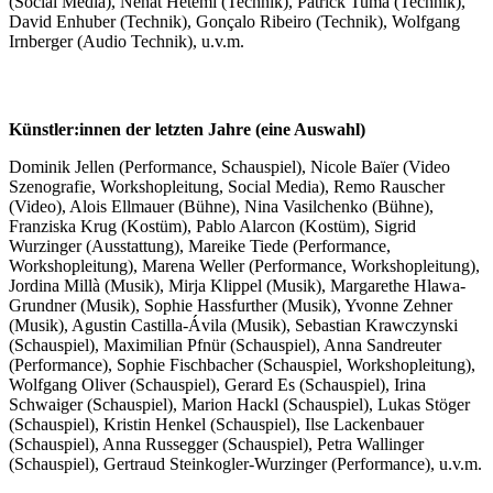
(Social Media), Nehat Hetemi (Technik), Patrick Tuma (Technik),
David Enhuber (Technik), Gonçalo Ribeiro (Technik), Wolfgang
Irnberger (Audio Technik), u.v.m.
Künstler:innen der letzten Jahre (eine Auswahl)
Dominik Jellen (Performance, Schauspiel), Nicole Baïer (Video
Szenografie, Workshopleitung, Social Media), Remo Rauscher
(Video), Alois Ellmauer (Bühne), Nina Vasilchenko (Bühne),
Franziska Krug (Kostüm), Pablo Alarcon (Kostüm), Sigrid
Wurzinger (Ausstattung), Mareike Tiede (Performance,
Workshopleitung), Marena Weller (Performance, Workshopleitung),
Jordina Millà (Musik), Mirja Klippel (Musik), Margarethe Hlawa-
Grundner (Musik), Sophie Hassfurther (Musik), Yvonne Zehner
(Musik), Agustin Castilla-Ávila (Musik), Sebastian Krawczynski
(Schauspiel), Maximilian Pfnür (Schauspiel), Anna Sandreuter
(Performance), Sophie Fischbacher (Schauspiel, Workshopleitung),
Wolfgang Oliver (Schauspiel), Gerard Es (Schauspiel), Irina
Schwaiger (Schauspiel), Marion Hackl (Schauspiel), Lukas Stöger
(Schauspiel), Kristin Henkel (Schauspiel), Ilse Lackenbauer
(Schauspiel), Anna Russegger (Schauspiel), Petra Wallinger
(Schauspiel), Gertraud Steinkogler-Wurzinger (Performance), u.v.m.