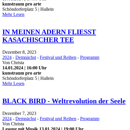
kunstraum pro arte
Schöndorferplatz 5 | Hallein
Mehr Lesen
IN MEINEN ADERN FLIESST
KASACHISCHER TEE
Dezember 8, 2023
2024
-
Demnächst
-
Festival und Reihen
-
Programm
Von
Christa
14.01.2024 | 16:00 Uhr
kunstraum pro arte
Schöndorferplatz 5 | Hallein
Mehr Lesen
BLACK BIRD - Weltrevolution der Seele
Dezember 7, 2023
2024
-
Demnächst
-
Festival und Reihen
-
Programm
Von
Christa
Lesung mit Musik 13.01.2024 | 19:00 Uhr