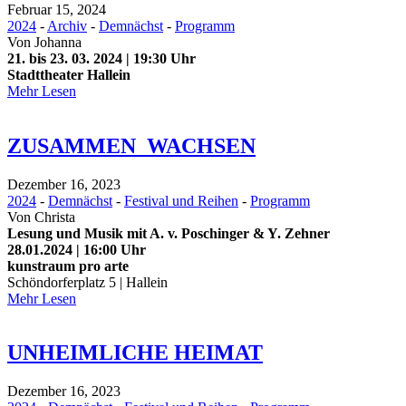
Februar 15, 2024
2024
-
Archiv
-
Demnächst
-
Programm
Von
Johanna
21. bis 23. 03. 2024 | 19:30 Uhr
Stadttheater Hallein
Mehr Lesen
ZUSAMMEN_WACHSEN
Dezember 16, 2023
2024
-
Demnächst
-
Festival und Reihen
-
Programm
Von
Christa
Lesung und Musik mit A. v. Poschinger & Y. Zehner
28.01.2024 | 16:00 Uhr
kunstraum pro arte
Schöndorferplatz 5 | Hallein
Mehr Lesen
UNHEIMLICHE HEIMAT
Dezember 16, 2023