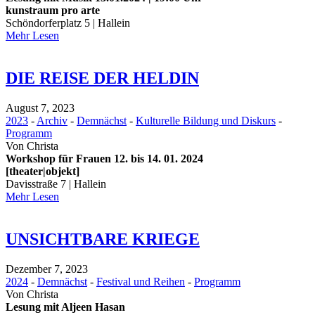
kunstraum pro arte
Schöndorferplatz 5 | Hallein
Mehr Lesen
DIE REISE DER HELDIN
August 7, 2023
2023
-
Archiv
-
Demnächst
-
Kulturelle Bildung und Diskurs
-
Programm
Von
Christa
Workshop für Frauen 12. bis 14. 01. 2024
[theater|objekt]
Davisstraße 7 | Hallein
Mehr Lesen
UNSICHTBARE KRIEGE
Dezember 7, 2023
2024
-
Demnächst
-
Festival und Reihen
-
Programm
Von
Christa
Lesung mit Aljeen Hasan