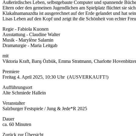
Außerirdisches Leben, selbstgebaute Computer und spannende Bücher — d
Eltern oder den gemeinen Jugendlichen am Spielplatz flüchtet sie sich
Klakalnamanazdta ist ausgerechnet auf der Erde gelandet und hat sein
Lisas Leben auf den Kopf und zeigt ihr die Schönheit von echter Freu
Regie - Fabiola Kuonen
Ausstattung - Claudine Walter
Musik - Marylène Salamin
Dramaturgie - Maria Leitgab
mit
Viktoria Kraft, Barış Özbük, Emma Stratmann, Charlotte Hovenbitze
Premiere
Freitag 4. April 2025, 10:30 Uhr (AUSVERKAUFT!)
Aufführungsort
Alte Schmiede Hallein
Veranstalter
Salzburger Festspiele / Jung & Jede*R 2025
Dauer
ca. 60 Minuten
Zurück zur Übersicht