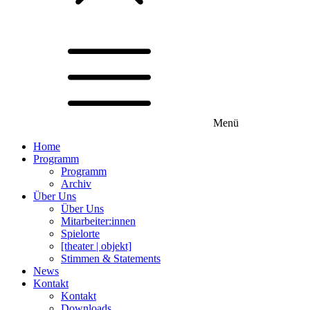
Menü
Home
Programm
Programm
Archiv
Über Uns
Über Uns
Mitarbeiter:innen
Spielorte
[theater | objekt]
Stimmen & Statements
News
Kontakt
Kontakt
Downloads