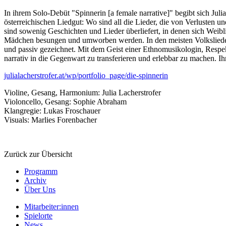
In ihrem Solo-Debüt "Spinnerin [a female narrative]" begibt sich Jul
österreichischen Liedgut: Wo sind all die Lieder, die von Verlusten
sind sowenig Geschichten und Lieder überliefert, in denen sich Weibl
Mädchen besungen und umworben werden. In den meisten Volksliedern 
und passiv gezeichnet. Mit dem Geist einer Ethnomusikologin, Respek
narrativ in die Gegenwart zu transferieren und erlebbar zu machen. Ihr
julialacherstrofer.at/wp/portfolio_page/die-spinnerin
Violine, Gesang, Harmonium: Julia Lacherstrofer
Violoncello, Gesang: Sophie Abraham
Klangregie: Lukas Froschauer
Visuals: Marlies Forenbacher
Zurück zur Übersicht
Programm
Archiv
Über Uns
Mitarbeiter:innen
Spielorte
News