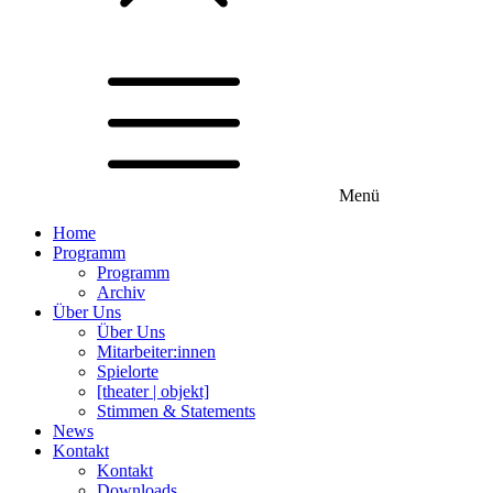
Menü
Home
Programm
Programm
Archiv
Über Uns
Über Uns
Mitarbeiter:innen
Spielorte
[theater | objekt]
Stimmen & Statements
News
Kontakt
Kontakt
Downloads