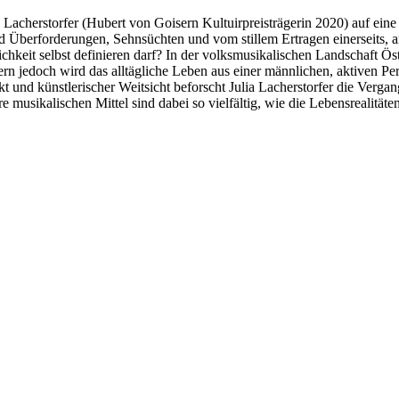
ia Lacherstorfer (Hubert von Goisern Kultuirpreisträgerin 2020) auf ei
 und Überforderungen, Sehnsüchten und vom stillem Ertragen einerseit
ichkeit selbst definieren darf? In der volksmusikalischen Landschaft Ö
jedoch wird das alltägliche Leben aus einer männlichen, aktiven Persp
t und künstlerischer Weitsicht beforscht Julia Lacherstorfer die Verga
e musikalischen Mittel sind dabei so vielfältig, wie die Lebensrealitäte