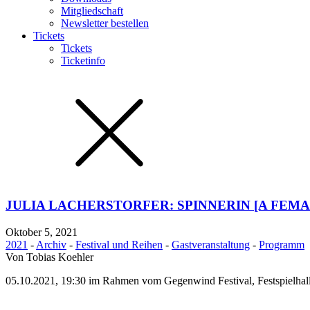
Mitgliedschaft
Newsletter bestellen
Tickets
Tickets
Ticketinfo
JULIA LACHERSTORFER: SPINNERIN [A FEM
Oktober 5, 2021
2021
-
Archiv
-
Festival und Reihen
-
Gastveranstaltung
-
Programm
Von
Tobias Koehler
05.10.2021, 19:30 im Rahmen vom Gegenwind Festival, Festspielhall