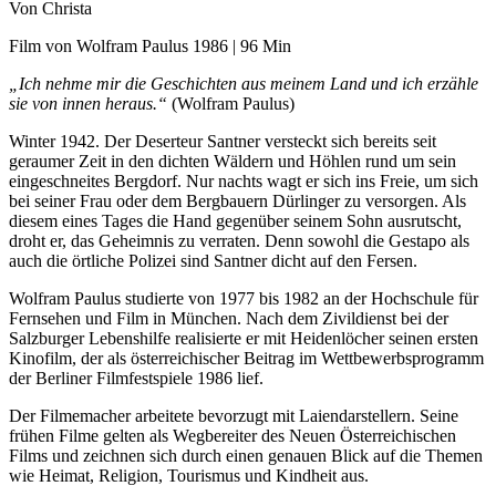
Von
Christa
Film von Wolfram Paulus 1986 | 96 Min
„Ich nehme mir die Geschichten aus meinem Land und ich erzähle
sie von innen heraus.“
(Wolfram Paulus)
Winter 1942. Der Deserteur Santner versteckt sich bereits seit
geraumer Zeit in den dichten Wäldern und Höhlen rund um sein
eingeschneites Bergdorf. Nur nachts wagt er sich ins Freie, um sich
bei seiner Frau oder dem Bergbauern Dürlinger zu versorgen. Als
diesem eines Tages die Hand gegenüber seinem Sohn ausrutscht,
droht er, das Geheimnis zu verraten. Denn sowohl die Gestapo als
auch die örtliche Polizei sind Santner dicht auf den Fersen.
Wolfram Paulus studierte von 1977 bis 1982 an der Hochschule für
Fernsehen und Film in München. Nach dem Zivildienst bei der
Salzburger Lebenshilfe realisierte er mit Heidenlöcher seinen ersten
Kinofilm, der als österreichischer Beitrag im Wettbewerbsprogramm
der Berliner Filmfestspiele 1986 lief.
Der Filmemacher arbeitete bevorzugt mit Laiendarstellern. Seine
frühen Filme gelten als Wegbereiter des Neuen Österreichischen
Films und zeichnen sich durch einen genauen Blick auf die Themen
wie Heimat, Religion, Tourismus und Kindheit aus.