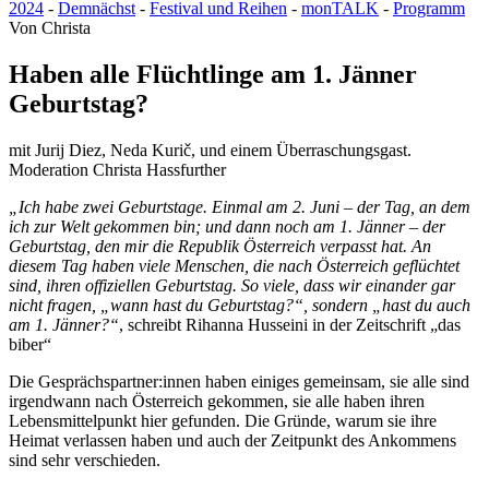
2024
-
Demnächst
-
Festival und Reihen
-
monTALK
-
Programm
Von
Christa
Haben alle Flüchtlinge am 1. Jänner
Geburtstag?
mit Jurij Diez, Neda Kurič, und einem Überraschungsgast.
Moderation Christa Hassfurther
„Ich habe zwei Geburtstage. Einmal am 2. Juni – der Tag, an dem
ich zur Welt gekommen bin; und dann noch am 1. Jänner – der
Geburtstag, den mir die Republik Österreich verpasst hat. An
diesem Tag haben viele Menschen, die nach Österreich geflüchtet
sind, ihren offiziellen Geburtstag. So viele, dass wir einander gar
nicht fragen, „wann hast du Geburtstag?“, sondern „hast du auch
am 1. Jänner?“
, schreibt Rihanna Husseini in der Zeitschrift „das
biber“
Die Gesprächspartner:innen haben einiges gemeinsam, sie alle sind
irgendwann nach Österreich gekommen, sie alle haben ihren
Lebensmittelpunkt hier gefunden. Die Gründe, warum sie ihre
Heimat verlassen haben und auch der Zeitpunkt des Ankommens
sind sehr verschieden.