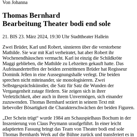
Von
Johanna
Thomas Bernhard
Bearbeitung Theater bodi end sole
21. BIS 23. März 2024, 19:30 Uhr Stadttheater Hallein
Zwei Brüder, Karl und Robert, sinnieren über die verstorbene
Mathilde. Sie war mit Karl verheiratet, hat aber Robert ihr
Wochenendhäuschen vermacht. Karl ist einzig die Schildkröte
Maggi geblieben, die Mathilde zu Lebzeiten gekauft hatte. Das
Aufeinandertreffen der beiden zerstrittenen Brüder hat Regisseur
Dominik Jellen in eine Aussegnungshalle verlegt. Die beiden
sprechen nicht miteinander, sie monologisieren. Zwei
Selbstgesprächskünstler, die Satz für Satz die Wunden der
Vergangenheit zutage fördern. Sie zeigen sich in ihrer
Verletzlichkeit, aber auch in ihrem Unvermögen, sich einander
zuzuwenden. Thomas Bernhard seziert in seinem Text mit
liebevoller Bösartigkeit die Charakterschwächen der beiden Figuren.
„Der Schein trügt“ wurde 1984 am Schauspielhaus Bochum in der
Inszenierung von Claus Peymann uraufgeführt. In einer leicht
adaptierten Fassung bringt das Team von Theater bodi end sole
Thomas Bernhards Werk auf die Bühne zurück und transferiert es in