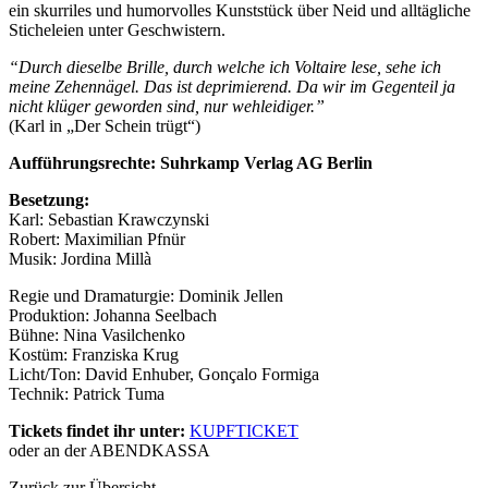
ein skurriles und humorvolles Kunststück über Neid und alltägliche
Sticheleien unter Geschwistern.
“Durch dieselbe Brille, durch welche ich Voltaire lese, sehe ich
meine Zehennägel. Das ist deprimierend. Da wir im Gegenteil ja
nicht klüger geworden sind, nur wehleidiger.”
(Karl in „Der Schein trügt“)
Aufführungsrechte: Suhrkamp Verlag AG Berlin
Besetzung:
Karl: Sebastian Krawczynski
Robert: Maximilian Pfnür
Musik: Jordina Millà
Regie und Dramaturgie: Dominik Jellen
Produktion: Johanna Seelbach
Bühne: Nina Vasilchenko
Kostüm: Franziska Krug
Licht/Ton: David Enhuber, Gonçalo Formiga
Technik: Patrick Tuma
Tickets findet ihr unter:
KUPFTICKET
oder an der ABENDKASSA
Zurück zur Übersicht