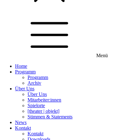
Menü
Home
Programm
Programm
Archiv
Über Uns
Über Uns
Mitarbeiter:innen
Spielorte
[theater | objekt]
Stimmen & Statements
News
Kontakt
Kontakt
Downloads