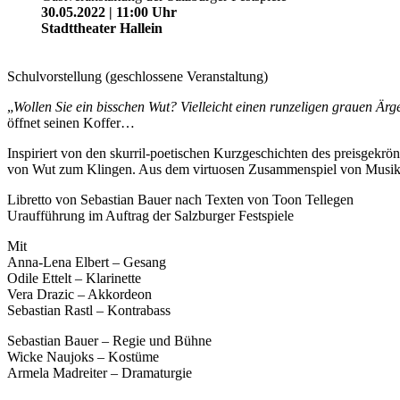
30.05.2022 | 11:00 Uhr
Stadttheater Hallein
Schulvorstellung (geschlossene Veranstaltung)
„
Wollen Sie ein bisschen Wut? Vielleicht einen runzeligen grauen Är
öffnet seinen Koffer…
Inspiriert von den skurril-poetischen Kurzgeschichten des preisgek
von Wut zum Klingen. Aus dem virtuosen Zusammenspiel von Musik, Te
Libretto von Sebastian Bauer nach Texten von Toon Tellegen
Uraufführung im Auftrag der Salzburger Festspiele
Mit
Anna-Lena Elbert – Gesang
Odile Ettelt – Klarinette
Vera Drazic – Akkordeon
Sebastian Rastl – Kontrabass
Sebastian Bauer – Regie und Bühne
Wicke Naujoks – Kostüme
Armela Madreiter – Dramaturgie