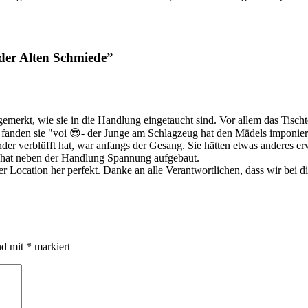
er Alten Schmiede”
gemerkt, wie sie in die Handlung eingetaucht sind. Vor allem das Tischte
k fanden sie "voi 😎- der Junge am Schlagzeug hat den Mädels imponiert
nder verblüfft hat, war anfangs der Gesang. Sie hätten etwas anderes e
 hat neben der Handlung Spannung aufgebaut.
Location her perfekt. Danke an alle Verantwortlichen, dass wir bei d
nd mit
*
markiert