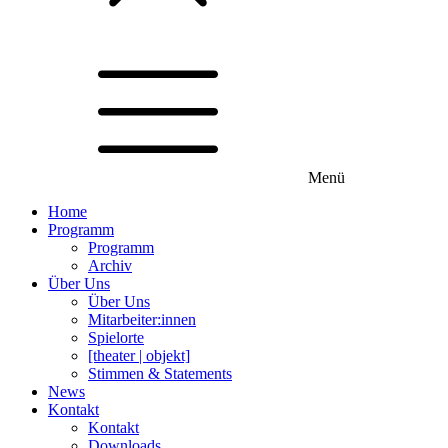
Menü
Home
Programm
Programm
Archiv
Über Uns
Über Uns
Mitarbeiter:innen
Spielorte
[theater | objekt]
Stimmen & Statements
News
Kontakt
Kontakt
Downloads