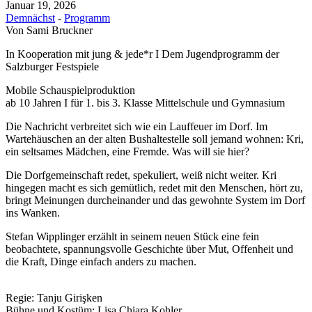
Januar 19, 2026
Demnächst
-
Programm
Von
Sami Bruckner
In Kooperation mit jung & jede*r I Dem Jugendprogramm der
Salzburger Festspiele
Mobile Schauspielproduktion
ab 10 Jahren I für 1. bis 3. Klasse Mittelschule und Gymnasium
Die Nachricht verbreitet sich wie ein Lauffeuer im Dorf. Im
Wartehäuschen an der alten Bushaltestelle soll jemand wohnen: Kri,
ein seltsames Mädchen, eine Fremde. Was will sie hier?
Die Dorfgemeinschaft redet, spekuliert, weiß nicht weiter. Kri
hingegen macht es sich gemütlich, redet mit den Menschen, hört zu,
bringt Meinungen durcheinander und das gewohnte System im Dorf
ins Wanken.
Stefan Wipplinger erzählt in seinem neuen Stück eine fein
beobachtete, spannungsvolle Geschichte über Mut, Offenheit und
die Kraft, Dinge einfach anders zu machen.
Regie: Tanju Girişken
Bühne und Kostüm: Lisa Chiara Kohler