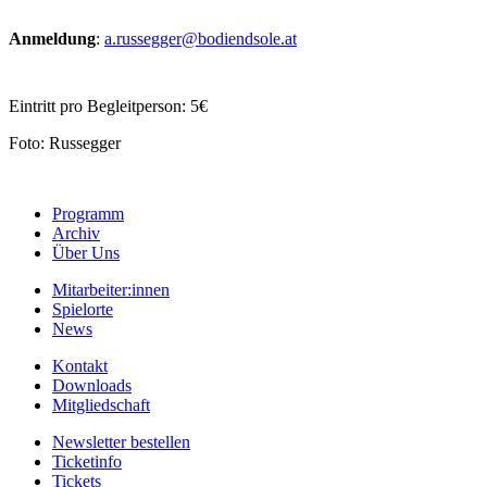
Anmeldung
:
a.russegger@bodiendsole.at
Eintritt pro Begleitperson: 5€
Foto: Russegger
Programm
Archiv
Über Uns
Mitarbeiter:innen
Spielorte
News
Kontakt
Downloads
Mitgliedschaft
Newsletter bestellen
Ticketinfo
Tickets