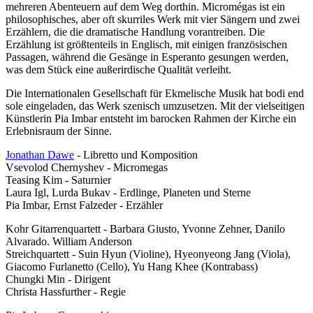
mehreren Abenteuern auf dem Weg dorthin. Micromégas ist ein
philosophisches, aber oft skurriles Werk mit vier Sängern und zwei
Erzählern, die die dramatische Handlung vorantreiben. Die
Erzählung ist größtenteils in Englisch, mit einigen französischen
Passagen, während die Gesänge in Esperanto gesungen werden,
was dem Stück eine außerirdische Qualität verleiht.
Die Internationalen Gesellschaft für Ekmelische Musik hat bodi end
sole eingeladen, das Werk szenisch umzusetzen. Mit der vielseitigen
Künstlerin Pia Imbar entsteht im barocken Rahmen der Kirche ein
Erlebnisraum der Sinne.
Jonathan Dawe
- Libretto und Komposition
Vsevolod Chernyshev - Micromegas
Teasing Kim - Saturnier
Laura Igl, Lurda Bukav - Erdlinge, Planeten und Sterne
Pia Imbar, Ernst Falzeder - Erzähler
Kohr Gitarrenquartett - Barbara Giusto, Yvonne Zehner, Danilo
Alvarado. William Anderson
Streichquartett - Suin Hyun (Violine), Hyeonyeong Jang (Viola),
Giacomo Furlanetto (Cello), Yu Hang Khee (Kontrabass)
Chungki Min - Dirigent
Christa Hassfurther - Regie