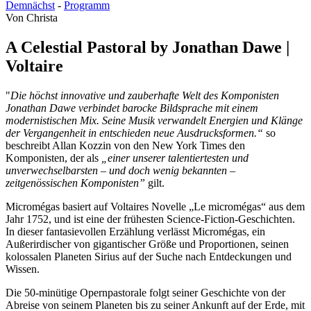
Demnächst
-
Programm
Von
Christa
A Celestial Pastoral by Jonathan Dawe |
Voltaire
"
Die höchst innovative und zauberhafte Welt des Komponisten
Jonathan Dawe verbindet barocke Bildsprache mit einem
modernistischen Mix. Seine Musik verwandelt Energien und Klänge
der Vergangenheit in entschieden neue Ausdrucksformen.“
so
beschreibt Allan Kozzin von den New York Times den
Komponisten, der als
„einer unserer talentiertesten und
unverwechselbarsten – und doch wenig bekannten –
zeitgenössischen Komponisten”
gilt.
Micromégas basiert auf Voltaires Novelle „Le micromégas“ aus dem
Jahr 1752, und ist eine der frühesten Science-Fiction-Geschichten.
In dieser fantasievollen Erzählung verlässt Micromégas, ein
Außerirdischer von gigantischer Größe und Proportionen, seinen
kolossalen Planeten Sirius auf der Suche nach Entdeckungen und
Wissen.
Die 50-minütige Opernpastorale folgt seiner Geschichte von der
Abreise von seinem Planeten bis zu seiner Ankunft auf der Erde, mit