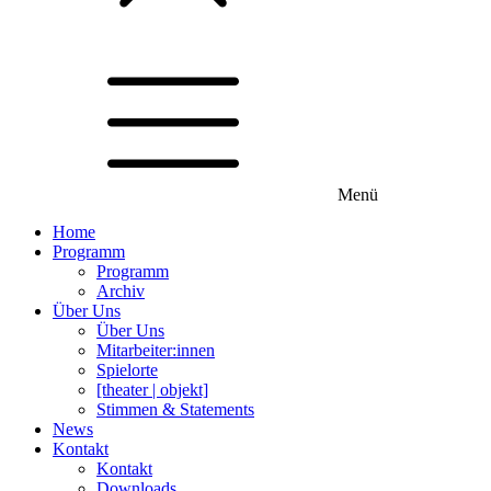
Menü
Home
Programm
Programm
Archiv
Über Uns
Über Uns
Mitarbeiter:innen
Spielorte
[theater | objekt]
Stimmen & Statements
News
Kontakt
Kontakt
Downloads