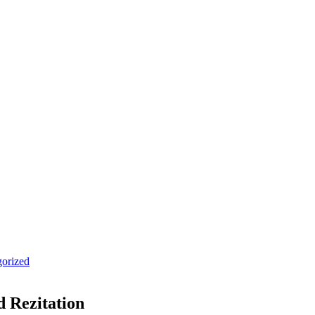
orized
d Rezitation