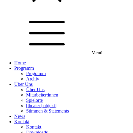
Menü
Home
Programm
Programm
Archiv
Über Uns
Über Uns
Mitarbeiter:innen
Spielorte
[theater | objekt]
Stimmen & Statements
News
Kontakt
Kontakt
Downloads