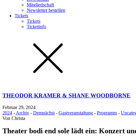
Mitgliedschaft
Newsletter bestellen
Tickets
Tickets
Ticketinfo
THEODOR KRAMER & SHANE WOODBORNE
Februar 29, 2024
2024
-
Archiv
-
Demnächst
-
Gastveranstaltung
-
Programm
-
Uncateg
Von
Christa
Theater bodi end sole lädt ein: Konzert un