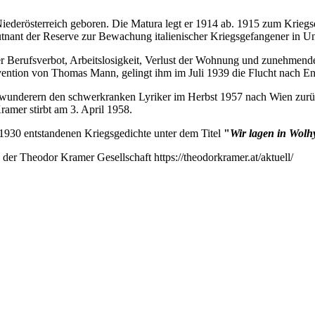
ederösterreich geboren. Die Matura legt er 1914 ab. 1915 zum Kriegsd
utnant der Reserve zur Bewachung italienischer Kriegsgefangener in Un
Berufsverbot, Arbeitslosigkeit, Verlust der Wohnung und zunehmende A
rvention von Thomas Mann, gelingt ihm im Juli 1939 die Flucht nach Eng
 Bewunderern den schwerkranken Lyriker im Herbst 1957 nach Wien zur
amer stirbt am 3. April 1958.
 1930 entstandenen Kriegsgedichte unter dem Titel
"
Wir lagen in Wol
der Theodor Kramer Gesellschaft https://theodorkramer.at/aktuell/