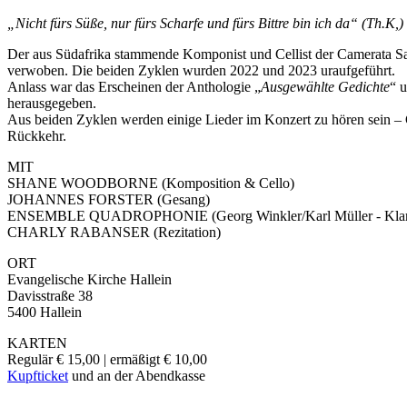
„Nicht fürs Süße, nur fürs Scharfe und fürs Bittre bin ich da“ (Th.K,)
Der aus Südafrika stammende Komponist und Cellist der Camerata S
verwoben. Die beiden Zyklen wurden 2022 und 2023 uraufgeführt.
Anlass war das Erscheinen der Anthologie „
Ausgewählte Gedichte
“ 
herausgegeben.
Aus beiden Zyklen werden einige Lieder im Konzert zu hören sein – 
Rückkehr.
MIT
SHANE WOODBORNE (Komposition & Cello)
JOHANNES FORSTER (Gesang)
ENSEMBLE QUADROPHONIE (Georg Winkler/Karl Müller - Klarinette
CHARLY RABANSER (Rezitation)
ORT
Evangelische Kirche Hallein
Davisstraße 38
5400 Hallein
KARTEN
Regulär € 15,00 | ermäßigt € 10,00
Kupfticket
und an der Abendkasse