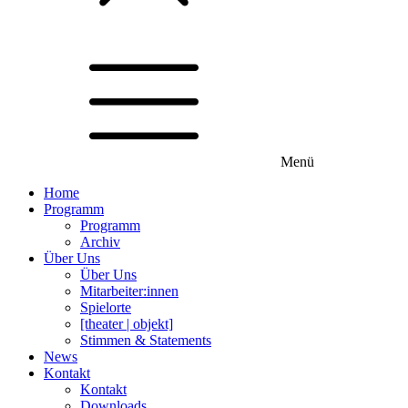
Menü
Home
Programm
Programm
Archiv
Über Uns
Über Uns
Mitarbeiter:innen
Spielorte
[theater | objekt]
Stimmen & Statements
News
Kontakt
Kontakt
Downloads